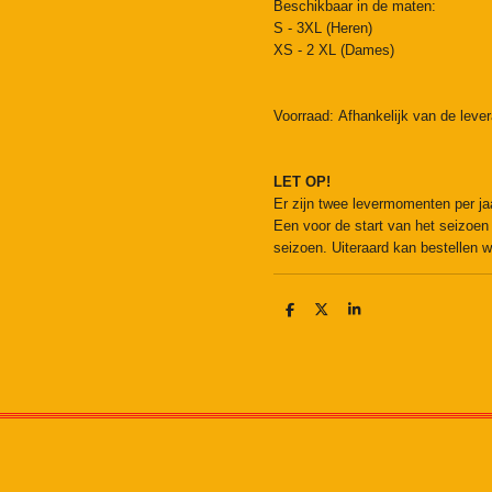
Beschikbaar in de maten:
S - 3XL (Heren)
XS - 2 XL (Dames)
Voorraad:
Afhankelijk van de lever
LET OP!
Er zijn twee levermomenten per ja
Een voor de start van het seizoen
seizoen. Uiteraard kan bestellen w
D
D
S
e
e
h
l
e
a
e
l
r
n
e