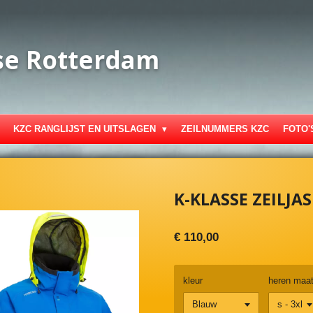
se Rotterdam
KZC RANGLIJST EN UITSLAGEN
ZEILNUMMERS KZC
FOTO'
K-KLASSE ZEILJAS
€ 110,00
kleur
heren maa